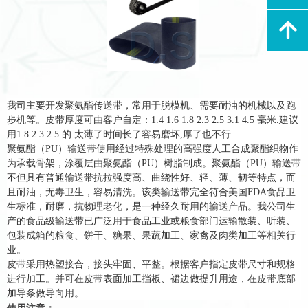
녕
我司主要开发聚氨酯传送带，
常用于脱模机、需要耐油的机械以及跑
步机等。
皮带厚度可由客户自定：1.4 1.6 1.8 2.3 2.5 3.1 4.5 毫米.建议
用1.8 2.3 2.5 的.
太薄了时间长了容易磨坏,厚了也不行.
聚氨酯（PU）输送带使用经过特殊处理的高强度人工合成聚酯织物作
为承载骨架，涂覆层由聚氨酯（PU）树脂制成。聚氨酯（PU）输送带
不但具有普通输送带抗拉强度高、曲绕性好、轻、薄、韧等特点，而
且耐油，无毒卫生，容易清洗。该类输送带完全符合美国FDA食品卫
生标准，耐磨，抗物理老化，是一种经久耐用的输送产品。我公司生
产的食品级输送带已广泛用于食品工业或粮食部门运输散装、听装、
包装成箱的粮食、饼干、糖
果、果蔬加工、家禽及肉类加工等相关行
业。
皮带采用热塑接合，接头牢固、平整。根据客户指定皮带尺寸和规格
进行加工。并可
在皮带表面加工挡板、裙边做提升用途，在皮带底部
加导条做导向用。