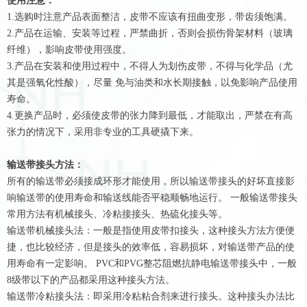
使用注意：
1.选购时注意产品表面整洁，皮带不应该有扭曲变形，带齿须饱满。
2.产品在运输、安装等过程，严禁曲折，否则会损伤骨架材料（玻璃
纤维），影响皮带使用强度。
3.产品在安装和使用过程中，不得人为划伤皮带，不得与化学品（尤
其是强氧化性酸），尽量 免与油类和水长期接触，以免影响产品使用
寿命。
4.更换产品时，必须使皮带的张力降到最低，才能取出，严禁在有高
张力的情况下，采用非专业的工具硬撬下来。
输送带接头方法：
所有的输送带必须接成环形才能使用，所以输送带接头的好坏直接影
响输送带的使用寿命和输送线能否平稳顺畅地运行。 一般输送带接头
常用方法有机械接头、冷粘接接头、热硫化接头等。
输送带机械接头法：一般是指使用皮带扣接头，这种接头方法方便便
捷，也比较经济，但是接头的效率低，容易损坏，对输送带产品的使
用寿命有一定影响。 PVC和PVG整芯阻燃抗静电输送带接头中，一般
8级带以下的产品都采用这种接头方法。
输送带冷粘接头法：即采用冷粘粘合剂来进行接头。这种接头办法比