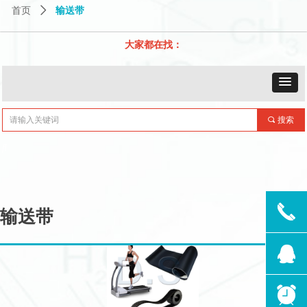
首页
ꄲ
输送带
大家都在找：
끠
搜索

끅
输送带
뀩
뀥